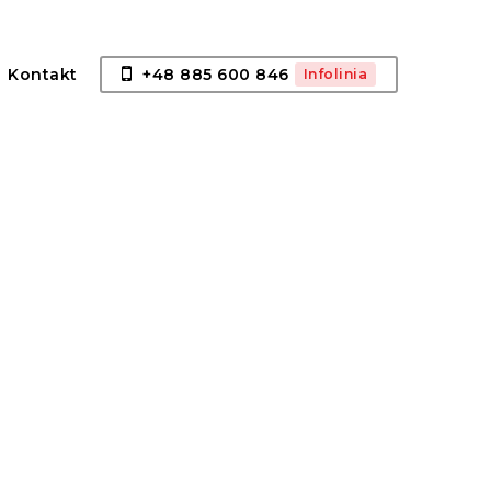
English
Kontakt
+48 885 600 846
Infolinia
Français
Deutsch
Polski
Español