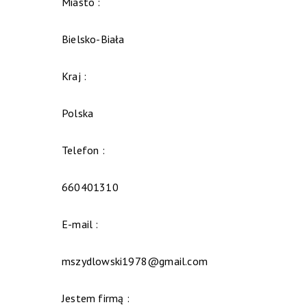
Miasto :
Bielsko-Biała
Kraj :
Polska
Telefon :
660401310
E-mail :
mszydlowski1978@gmail.com
Jestem firmą :