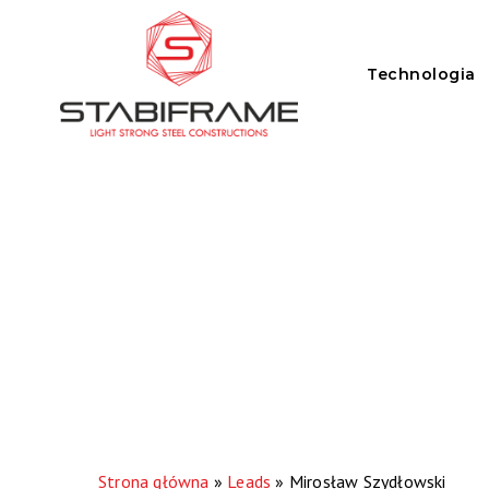
Skip
to
Technologia
main
content
Strona główna
»
Leads
»
Mirosław Szydłowski