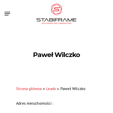
Skip
Menu
to
main
content
Paweł Wilczko
Strona główna
»
Leads
»
Paweł Wilczko
Adres nieruchomości :