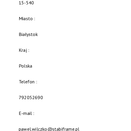
15-540
Miasto :
Białystok
Kraj :
Polska
Telefon :
792052690
E-mail :
pawel.wilczko@stabiframe.pl