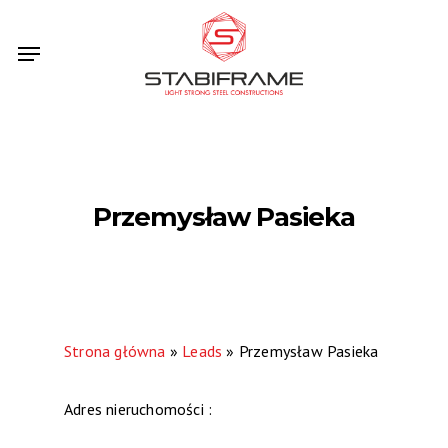
Skip
Menu
to
main
content
Przemysław Pasieka
Strona główna
»
Leads
»
Przemysław Pasieka
Adres nieruchomości :