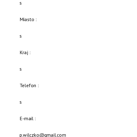
s
Miasto :
s
Kraj :
s
Telefon :
s
E-mail :
p.wilczko@gmail.com