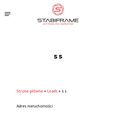
Skip
Menu
to
main
content
s s
Strona główna
»
Leads
»
s s
Adres nieruchomości :