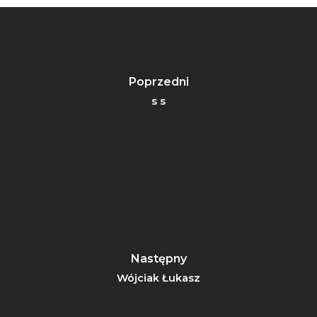
Poprzedni
s s
Następny
Wójciak Łukasz