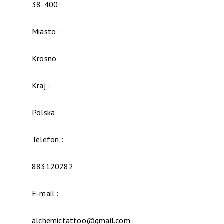
38-400
Miasto :
Krosno
Kraj :
Polska
Telefon :
883120282
E-mail :
alchemictattoo@gmail.com