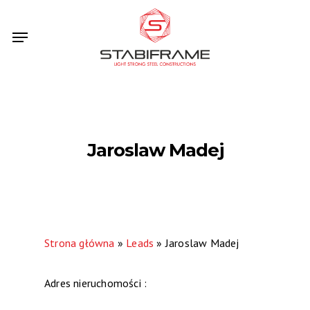
Skip
Menu
to
main
content
Jaroslaw Madej
Strona główna
»
Leads
»
Jaroslaw Madej
Adres nieruchomości :