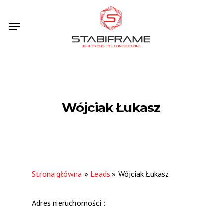
Skip
Menu
to
main
content
Wójciak Łukasz
Strona główna
»
Leads
»
Wójciak Łukasz
Adres nieruchomości :